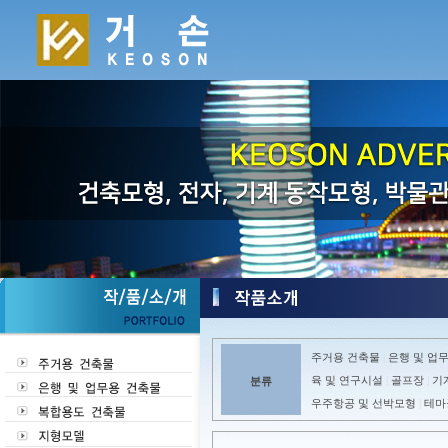
주거용 건축물
은행 및 업
|
육 및 연구시설
골프장
기
분류
|
|
우주항공 및 선박모형
테마
|