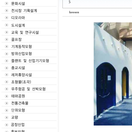
5
keoson