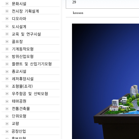
29
keoson