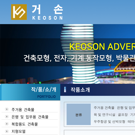
주거용 건축물
은행 및 업
|
육 및 연구시설
골프장
기
분류
|
|
우주항공 및 선박모형
테마
|