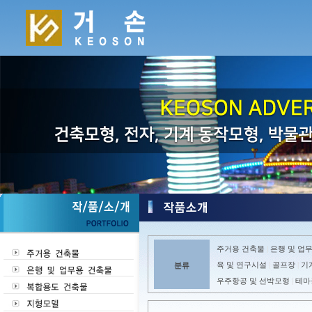
주거용 건축물
은행 및 업
|
육 및 연구시설
골프장
기
분류
|
|
우주항공 및 선박모형
테마
|