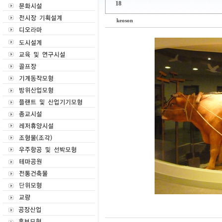
18
keoson