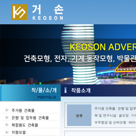
주거용 건축물
은행 및 업
|
육 및 연구시설
골프장
기
분류
|
|
우주항공 및 선박모형
테마
|