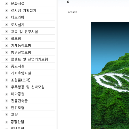
6
keoson