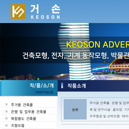
주거용 건축물
은행 및 업
|
육 및 연구시설
골프장
기
분류
|
|
우주항공 및 선박모형
테마
|