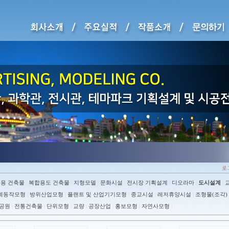
무용 건축물
복합용도 건축물
지형모델
문화시설
전시장 기획설계
디오라마
도시설계
|
|
|
|
|
|
|
계동작모형
방위산업모형
플랜트 및 산업기기모형
종교시설
레저휴양시설
조형물(조각)
|
|
|
|
|
공원
전통건축물
단위모형
교량
공장산업
홍보모형
자연사모형
|
|
|
|
|
|
|