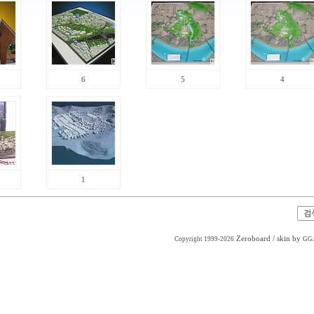
6
5
4
1
Zeroboard
/ skin by
Copyright 1999-2026
GG