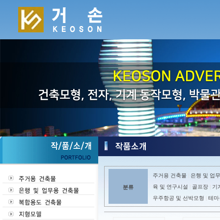
주거용 건축물
은행 및 업
|
육 및 연구시설
골프장
기
분류
|
|
우주항공 및 선박모형
테마
|