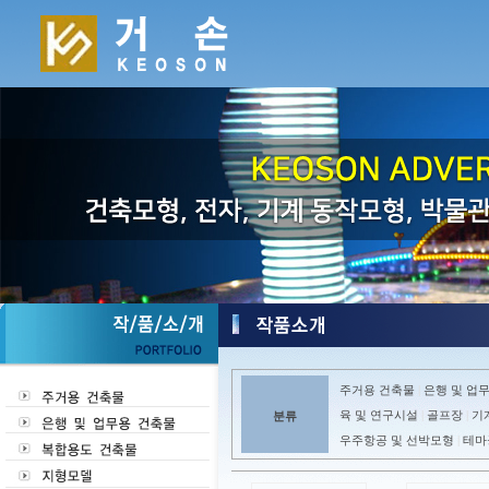
주거용 건축물
은행 및 업
|
육 및 연구시설
골프장
기
분류
|
|
우주항공 및 선박모형
테마
|