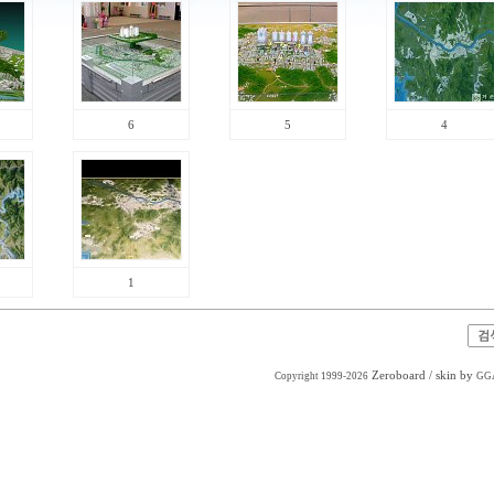
6
5
4
1
Zeroboard
/ skin by
Copyright 1999-2026
GG