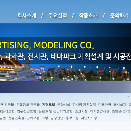
무용 건축물
복합용도 건축물
지형모델
문화시설
전시장 기획설계
디오라마
도시설계
|
|
|
|
|
|
|
계동작모형
방위산업모형
플랜트 및 산업기기모형
종교시설
레저휴양시설
조형물(조각)
|
|
|
|
|
공원
전통건축물
단위모형
교량
공장산업
홍보모형
자연사모형
|
|
|
|
|
|
|