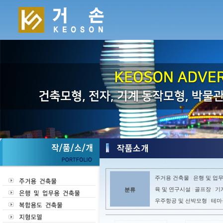
주거용 건축물
은행 및 업
|
육 및 연구시설
골프장
기
분류
|
|
우주항공 및 선박모형
테마
|