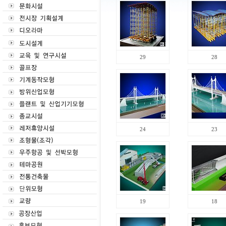
29
28
24
23
19
18