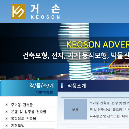
주거용 건축물
은행 및 업
|
육 및 연구시설
골프장
기
분류
|
|
우주항공 및 선박모형
테마
|